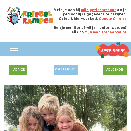
Meld je aan bij
mijn gezinsaccount
om je
persoonlijke gegevens te bekijken.
Gebruik hiervoor best
Google Chrome
Ben je monitor of wil je monitor worden?
Klik op
mijn monitorenaccount
VORIGE
OVERZICHT
VOLGENDE