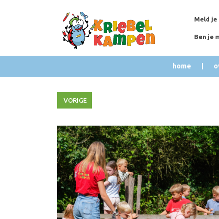
Meld je
Ben je 
home
o
VORIGE