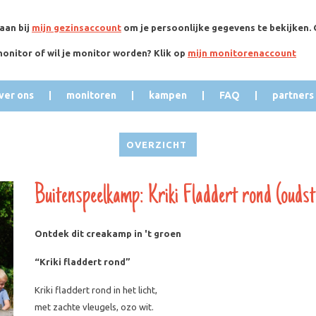
 aan bij
mijn gezinsaccount
om je persoonlijke gegevens te bekijken.
monitor of wil je monitor worden? Klik op
mijn monitorenaccount
ver ons
monitoren
kampen
FAQ
partners
OVERZICHT
Buitenspeelkamp: Kriki Fladdert rond (oudst
Ontdek dit creakamp in 't groen
“Kriki fladdert rond”
Kriki fladdert rond in het licht,
met zachte vleugels, ozo wit.