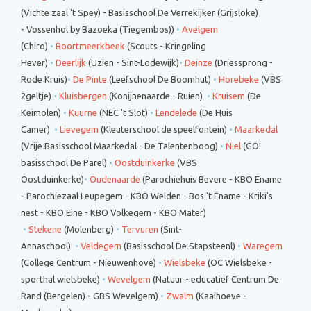
(
Vichte
zaal 't Spey)
-
Basisschool De Verrekijker (
Grijsloke)
-
Vossenhol by Bazoeka (Tiegembos)
)
•
Avelgem
(Chiro)
•
Boortmeerkbeek
(Scouts - Kringeling
Hever)
•
Deerlijk
(Uzien - Sint-Lodewijk)
•
Deinze
(Driessprong -
Rode Kruis)
•
De Pinte
(Leefschool De Boomhut)
•
Horebeke
(VBS
2geltje)
•
Kluisbergen
(Konijnenaarde - Ruien)
•
Kruisem
(De
Keimolen)
•
Kuurne
(NEC 't Slot)
•
Lendelede
(De Huis
Camer)
•
Lievegem
(Kleuterschool de speelfontein)
•
Maarkedal
(Vrije Basisschool Maarkedal - De Talentenboog)
•
Niel
(GO!
basisschool De Parel)
•
Oostduinkerke
(VBS
Oostduinkerke)
•
Oudenaarde
(Parochiehuis Bevere - KBO Ename
- Parochiezaal Leupegem - KBO Welden - Bos 't Ename - Kriki's
nest - KBO Eine - KBO Volkegem - KBO Mater)
•
Stekene
(Molenberg)
•
Tervuren
(Sint-
Annaschool)
•
Veldegem
(Basisschool De Stapsteenl)
•
Waregem
(College Centrum - Nieuwenhove)
•
Wielsbeke
(OC Wielsbeke -
sporthal wielsbeke)
•
Wevelgem
(Natuur - educatief Centrum De
Rand (Bergelen) - GBS Wevelgem)
•
Zwalm
(Kaaihoeve -